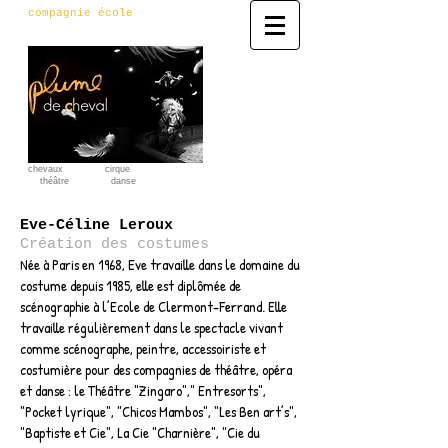
compagnie école
spectacle
équestre
chevaux cirque
théâtre danse
Eve-Céline Leroux
Création des costumes
Née à Paris en 1968, Eve travaille dans le domaine du
costume depuis 1985, elle est diplômée de
scénographie à l’Ecole de Clermont-Ferrand. Elle
travaille régulièrement dans le spectacle vivant
comme scénographe, peintre, accessoiriste et
costumière pour des compagnies de théâtre, opéra
et danse : le Théâtre "Zingaro"," Entresorts",
"Pocket lyrique", "Chicos Mambos", "Les Ben art’s",
"Baptiste et Cie", La Cie "Charnière", "Cie du