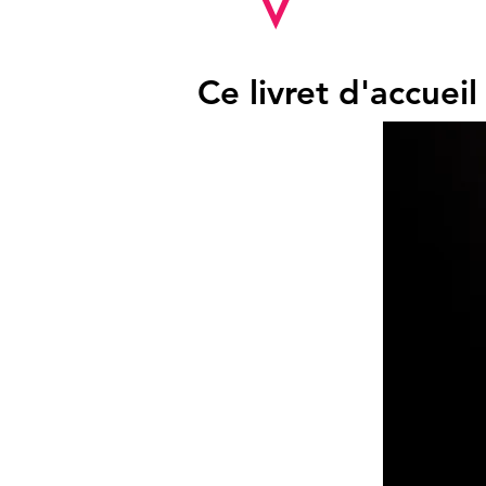
Li
v
ret d'
Ce livret d'accuei