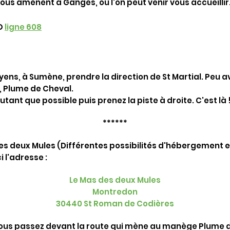
vous amènent à Ganges, où l'on peut venir vous accueillir
IO
ligne 608
ens, à Sumène, prendre la direction de St Martial. Peu a
r, Plume de Cheval.
ant que possible puis prenez la piste à droite. C'est là 
******
es deux Mules (Différentes possibilités d'hébergement en
i l'adresse :
Le Mas des deux Mules
Montredon
30440 St Roman de Codières
ous passez devant la route qui mène au manège Plume de