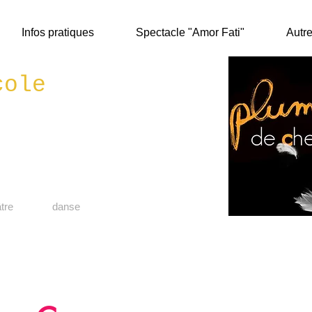
Infos pratiques
Spectacle "Amor Fati"
Autre
cole
âtre danse