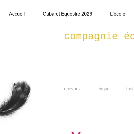
Accueil
Cabaret Equestre 2026
L'école
compagnie é
spectacle
équestre
chevaux cirque thé