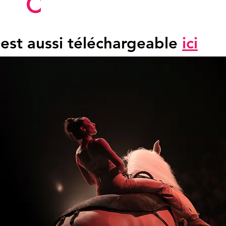
ac
c
ueil du stag
l est aussi téléchargeable
ici