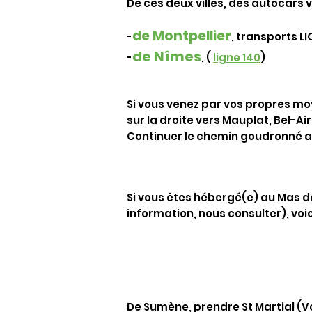
De ces deux villes, des autocars 
de Montpellier
-
, transports L
de Nîmes
-
, (
ligne 140
)
Si vous venez par vos propres moy
sur la droite vers Mauplat, Bel-Ai
Continuer le chemin goudronné aut
Si vous êtes hébergé(e) au Mas d
information, nous consulter), voic
De Sumène, prendre St Martial (V